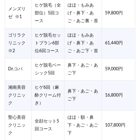
ヒゲ脱毛（全
ほほ・もみあ
メンズリ
部位）5回コ
げ・鼻下・あ
59,800円
ゼ ※1
ース
ご・あご裏・首
ゴリラク
ヒゲ脱毛セッ
ほほ・もみあ
リニック
トプラン6部
げ・鼻下・あ
61,440円
※2
位6回コース
ご・あご下・首
ヒゲ脱毛ベー
鼻下・あご・あ
Dr.コバ
59,000円
シック5回
ご下
湘南美容
ヒゲ6回（麻
鼻下・あご・あ
クリニッ
酔クリーム付
16,800円
ご下
ク
き）
聖心美容
ほほ・額・鼻
全顔セット5
クリニッ
下・あご・あご
107,800円
回コース
ク
下