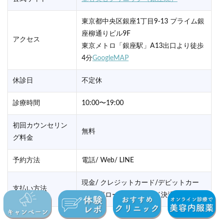
東京都中央区銀座1丁目9-13 プライム銀
座柳通りビル9F
アクセス
東京メトロ「銀座駅」A13出口より徒歩
4分
GoogleMAP
休診日
不定休
診療時間
10:00〜19:00
初回カウンセリン
無料
グ料金
予約方法
電話/ Web/ LINE
現金/ クレジットカード/デビットカー
支払い方法
ド/医療ローン/ QRコード決済