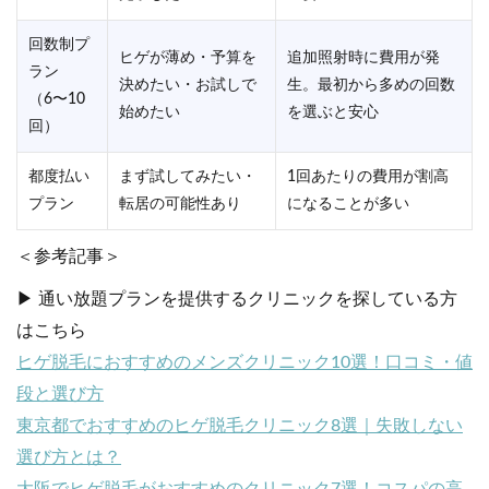
回数制プ
ヒゲが薄め・予算を
追加照射時に費用が発
ラン
決めたい・お試しで
生。最初から多めの回数
（6〜10
始めたい
を選ぶと安心
回）
都度払い
まず試してみたい・
1回あたりの費用が割高
プラン
転居の可能性あり
になることが多い
＜参考記事＞
▶ 通い放題プランを提供するクリニックを探している方
はこちら
ヒゲ脱毛におすすめのメンズクリニック10選！口コミ・値
段と選び方
東京都でおすすめのヒゲ脱毛クリニック8選｜失敗しない
選び方とは？
大阪でヒゲ脱毛がおすすめのクリニック7選！コスパの高