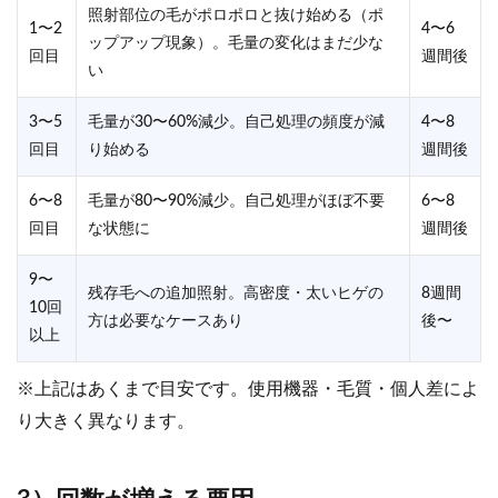
照射部位の毛がポロポロと抜け始める（ポ
1〜2
4〜6
ップアップ現象）。毛量の変化はまだ少な
回目
週間後
い
3〜5
毛量が30〜60%減少。自己処理の頻度が減
4〜8
回目
り始める
週間後
6〜8
毛量が80〜90%減少。自己処理がほぼ不要
6〜8
回目
な状態に
週間後
9〜
残存毛への追加照射。高密度・太いヒゲの
8週間
10回
方は必要なケースあり
後〜
以上
※上記はあくまで目安です。使用機器・毛質・個人差によ
り大きく異なります。