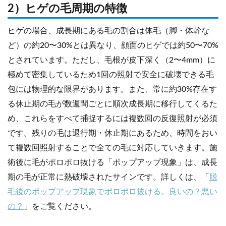
2）ヒゲの毛周期の特徴
ヒゲの場合、成長期にある毛の割合は体毛（脚・体幹な
ど）の約20〜30%とは異なり、顔面のヒゲでは約50〜70%
とされています。ただし、毛根が皮下深く（2〜4mm）に
極めて密集しているため1回の照射で安全に破壊できる毛
包には物理的な限界があります。また、常に約30%存在す
る休止期の毛が数週間ごとに順次成長期に移行してくるた
め、これらをすべて捕捉するには複数回の反復照射が必須
です。残りの毛は退行期・休止期にあるため、時間をおい
て複数回照射することで全ての毛に対応していきます。施
術後に毛がポロポロ抜ける「ポップアップ現象」は、成長
期の毛が正常に熱破壊されたサインです。詳しくは、「
脱
毛後のポップアップ現象でポロポロ抜ける。良いの？悪い
の？
」をご覧ください。