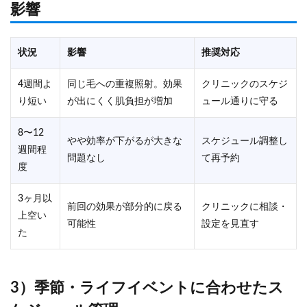
影響
状況
影響
推奨対応
4週間よ
同じ毛への重複照射。効果
クリニックのスケジ
り短い
が出にくく肌負担が増加
ュール通りに守る
8〜12
やや効率が下がるが大きな
スケジュール調整し
週間程
問題なし
て再予約
度
3ヶ月以
前回の効果が部分的に戻る
クリニックに相談・
上空い
可能性
設定を見直す
た
3）季節・ライフイベントに合わせたス