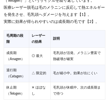
（Telogen）」というサイクルを繰り返しています。
医療レーザー脱毛は毛のメラニンに反応して熱エネルギー
を発生させ、毛乳頭へダメージを与えます【1】。
実際に効果が得られやすいのは成長期の毛です【2】。
毛周期の段
レーザー
説明
階
の効果
成長期
毛乳頭が活発。メラニン豊富で
◎ 最大
（Anagen）
熱破壊が確実
退行期
△ 限定的
毛が縮小中。効果が出にくい
（Catagen）
休止期
✕ ほぼな
毛乳頭が休眠中。次の成長期ま
（Telogen）
し
で待つ