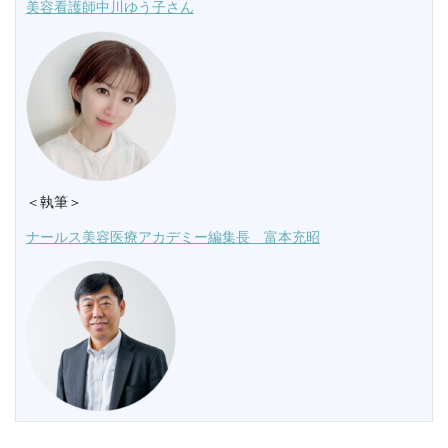
美容看護師中川ゆう子さん
＜執筆＞
ナールス美容医療アカデミー編集長 富本充昭