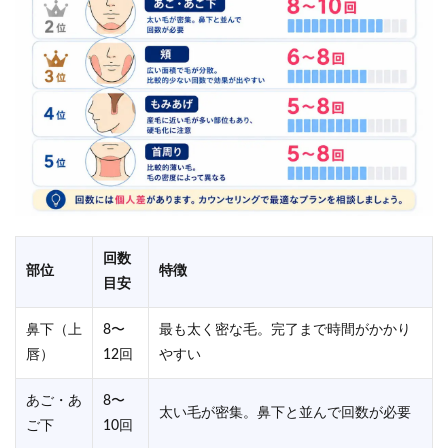
回数
部位
特徴
目安
鼻下（上
8〜
最も太く密な毛。完了まで時間がかかり
唇）
12回
やすい
あご・あ
8〜
太い毛が密集。鼻下と並んで回数が必要
ご下
10回