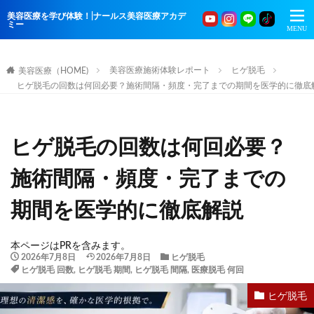
美容医療を学び体験！|ナールス美容医療アカデ
ミー
美容医療施術体験レポート
ヒゲ脱毛
美容医療（HOME)
ヒゲ脱毛の回数は何回必要？施術間隔・頻度・完了までの期間を医学的に徹底
ヒゲ脱毛の回数は何回必要？
施術間隔・頻度・完了までの
期間を医学的に徹底解説
本ページはPRを含みます。
2026年7月8日
2026年7月8日
ヒゲ脱毛
ヒゲ脱毛 回数
,
ヒゲ脱毛 期間
,
ヒゲ脱毛 間隔
,
医療脱毛 何回
ヒゲ脱毛