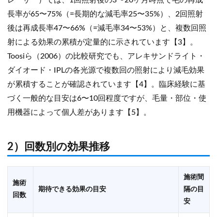
レーザー）では、1回照射後の3〜20ヶ月時点で毛の再成
長率が65〜75%（=長期的な減毛率25〜35%）、2回照射
後は再成長率47〜66%（=減毛率34〜53%）と、複数回照
射による効果の累積が定量的に示されています【3】。
Toosiら（2006）の比較研究でも、アレキサンドライト・
ダイオード・IPLの各光源で複数回の照射により減毛効果
が累積することが確認されています【4】。臨床経験に基
づく一般的な目安は6〜10回程度ですが、毛量・部位・使
用機器によって個人差があります【5】。
2）回数別の効果推移
施術間
施術
期待できる効果の目安
隔の目
回数
安