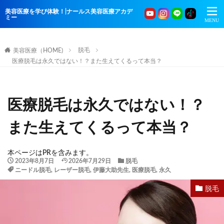
美容医療を学び体験！|ナールス美容医療アカデ
ミー
脱毛
美容医療（HOME)
医療脱毛は永久ではない！？また生えてくるって本当？
医療脱毛は永久ではない！？
また生えてくるって本当？
本ページはPRを含みます。
2023年8月7日
2026年7月29日
脱毛
ニードル脱毛
,
レーザー脱毛
,
伊藤大助先生
,
医療脱毛
,
永久
脱毛