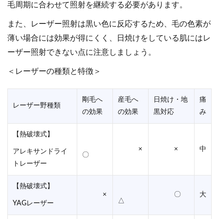
毛周期に合わせて照射を継続する必要があります。
また、レーザー照射は黒い色に反応するため、毛の色素が
薄い場合には効果が得にくく、日焼けをしている肌にはレ
ーザー照射できない点に注意しましょう。
＜レーザーの種類と特徴＞
剛毛へ
産毛へ
日焼け・地
痛
レーザー野種類
の効果
の効果
黒対応
み
【熱破壊式】
×
×
中
アレキサンドライ
〇
トレーザー
【熱破壊式】
×
〇
大
△
YAGレーザー