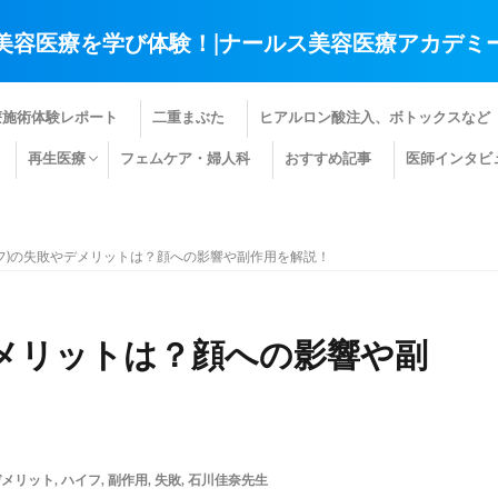
美容医療を学び体験！|ナールス美容医療アカデミ
療施術体験レポート
二重まぶた
ヒアルロン酸注入、ボトックスなど
再生医療
フェムケア・婦人科
おすすめ記事
医師インタビ
肌の再生医療
髪の再生医療
その他の再生医療
ハイフ)の失敗やデメリットは？顔への影響や副作用を解説！
やデメリットは？顔への影響や副
デメリット
,
ハイフ
,
副作用
,
失敗
,
石川佳奈先生