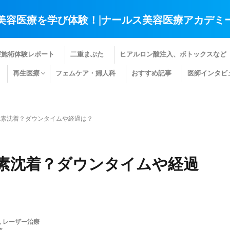
美容医療を学び体験！|ナールス美容医療アカデミ
療施術体験レポート
二重まぶた
ヒアルロン酸注入、ボトックスなど
再生医療
フェムケア・婦人科
おすすめ記事
医師インタビ
肌の再生医療
髪の再生医療
その他の再生医療
色素沈着？ダウンタイムや経過は？
素沈着？ダウンタイムや経過
,
レーザー治療