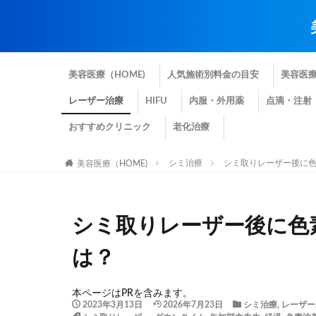
美容医療（HOME)
人気施術別料金の目安
美容医
レーザー治療
HIFU
内服・外用薬
点滴・注射
おすすめクリニック
老化治療
シミ治療
シミ取りレーザー後に
美容医療（HOME)
シミ取りレーザー後に色
は？
本ページはPRを含みます。
2023年3月13日
2026年7月23日
シミ治療
,
レーザー