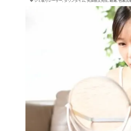
シミ取りレーザー
,
ダウンタイム
,
矢加部文先生
,
経過
,
色素沈