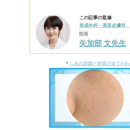
この記事の監修
形成外科・美容皮膚科
院長
矢加部 文先生
＊
しみの原因と対策の全てがわ