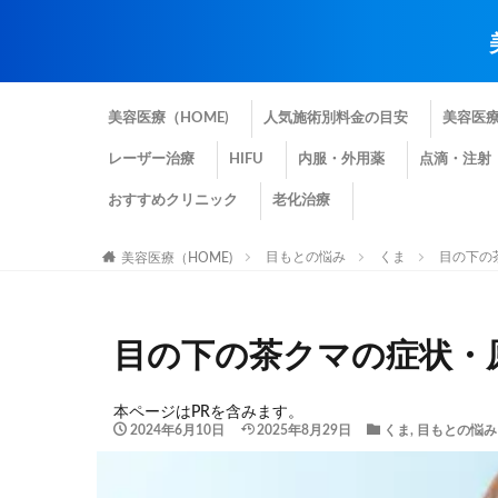
美容医療（HOME)
人気施術別料金の目安
美容医
レーザー治療
HIFU
内服・外用薬
点滴・注射
おすすめクリニック
老化治療
目もとの悩み
くま
目の下の
美容医療（HOME)
目の下の茶クマの症状・
本ページはPRを含みます。
2024年6月10日
2025年8月29日
くま
,
目もとの悩み