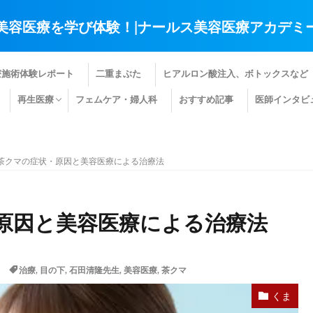
美容医療を学び体験！|ナールス美容医療アカデミ
療施術体験レポート
二重まぶた
ヒアルロン酸注入、ボトックスなど
再生医療
フェムケア・婦人科
おすすめ記事
医師インタビ
肌の再生医療
髪の再生医療
その他の再生医療
茶クマの症状・原因と美容医療による治療法
原因と美容医療による治療法
治療
,
目の下
,
石田清隆先生
,
美容医療
,
茶クマ
くま