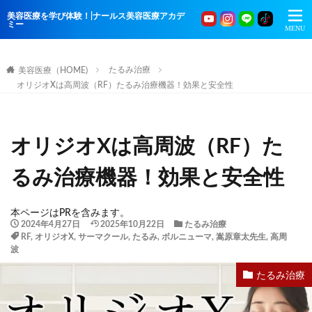
美容医療を学び体験！|ナールス美容医療アカデ
ミー
たるみ治療
美容医療（HOME)
オリジオXは高周波（RF）たるみ治療機器！効果と安全性
オリジオXは高周波（RF）た
るみ治療機器！効果と安全性
本ページはPRを含みます。
2024年4月27日
2025年10月22日
たるみ治療
RF
,
オリジオX
,
サーマクール
,
たるみ
,
ボルニューマ
,
嵩原章太先生
,
高周
波
たるみ治療