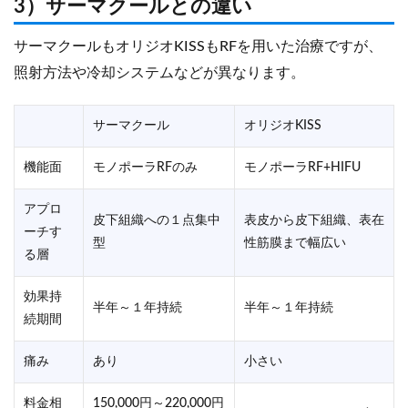
3）サーマクールとの違い
サーマクールもオリジオKISSもRFを用いた治療ですが、
照射方法や冷却システムなどが異なります。
サーマクール
オリジオKISS
機能面
モノポーラRFのみ
モノポーラRF+HIFU
アプロ
皮下組織への１点集中
表皮から皮下組織、表在
ーチす
型
性筋膜まで幅広い
る層
効果持
半年～１年持続
半年～１年持続
続期間
痛み
あり
小さい
料金相
150,000円～220,000円