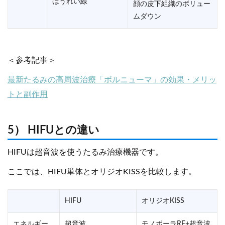
ほうれい線
顔の皮下組織のボリュー
ムダウン
＜参考記事＞
最新たるみの高周波治療「ボルニューマ」の効果・メリッ
トと副作用
5） HIFUとの違い
HIFUは超音波を使うたるみ治療機器です。
ここでは、HIFU単体とオリジオKISSを比較します。
HIFU
オリジオKISS
エネルギー
超音波
モノポーラRF+超音波