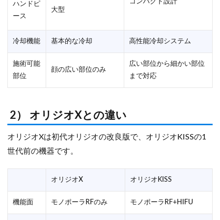
コンパクト設計
ハンドピ
大型
ース
冷却機能
基本的な冷却
高性能冷却システム
施術可能
広い部位から細かい部位
顔の広い部位のみ
部位
まで対応
2） オリジオXとの違い
オリジオXは初代オリジオの改良版で、オリジオKISSの1
世代前の機器です。
オリジオX
オリジオKISS
機能面
モノポーラRFのみ
モノポーラRF+HIFU