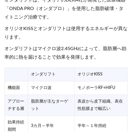
「ONDA PRO（オンダプロ）」を使用した脂肪破壊・タ
イトニング治療です。
オリジオKISSとオンダリフトは使用するエネルギーが異な
ります。
オンダリフトはマイクロ波2.45GHzによって、脂肪層へ効
率的に熱を届けることで効果を発揮します。
オンダリフト
オリジオKISS
機能面
マイクロ波
モノポーラRF+HIFU
アプロー
脂肪層が主なターゲ
表皮から皮下組織、表在
チする層
ット
性筋膜まで幅広い
効果持続
3カ月～半年
半年～１年持続
期間