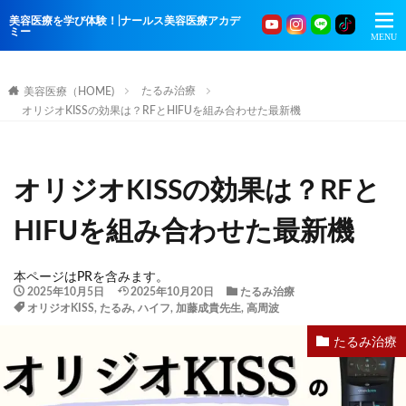
美容医療を学び体験！|ナールス美容医療アカデ
ミー
たるみ治療
美容医療（HOME)
オリジオKISSの効果は？RFとHIFUを組み合わせた最新機
オリジオKISSの効果は？RFと
HIFUを組み合わせた最新機
本ページはPRを含みます。
2025年10月5日
2025年10月20日
たるみ治療
オリジオKISS
,
たるみ
,
ハイフ
,
加藤成貴先生
,
高周波
たるみ治療