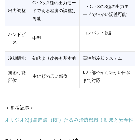
G・Xの2種の出力モー
T・G・Xの3種の出力モ
出力調整
ドである程度の調整は
ードで細かい調整可能
可能。
コンパクト設計
ハンドピ
中型
ース
冷却機能
初代より改善も基本的
高性能冷却システム
施術可能
広い部位から細かい部位
主に顔の広い部位
部位
まで対応
＜参考記事＞
オリジオXは高周波（RF）たるみ治療機器！効果と安全性