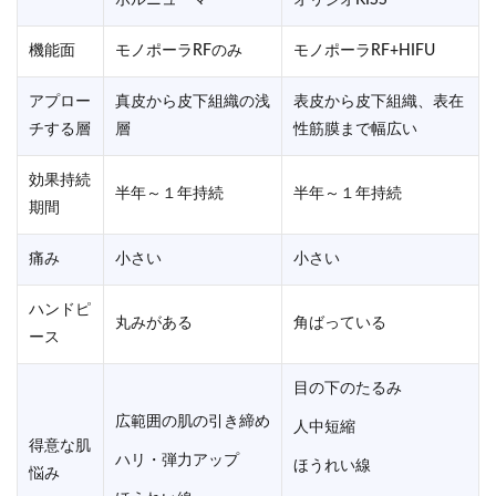
機能面
モノポーラRFのみ
モノポーラRF+HIFU
アプロー
真皮から皮下組織の浅
表皮から皮下組織、表在
チする層
層
性筋膜まで幅広い
効果持続
半年～１年持続
半年～１年持続
期間
痛み
小さい
小さい
ハンドピ
丸みがある
角ばっている
ース
目の下のたるみ
広範囲の肌の引き締め
人中短縮
得意な肌
ハリ・弾力アップ
ほうれい線
悩み