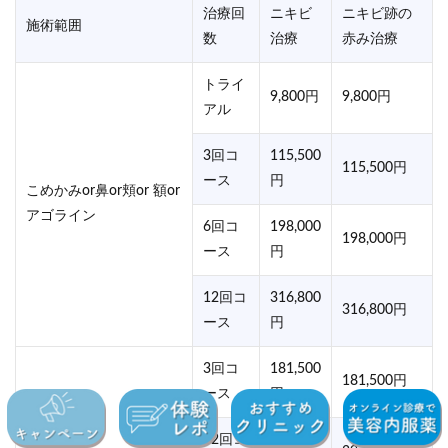
治療回
ニキビ
ニキビ跡の
施術範囲
数
治療
赤み治療
トライ
9,800円
9,800円
アル
3回コ
115,500
115,500円
ース
円
こめかみor鼻or頬or 額or
アゴライン
6回コ
198,000
198,000円
ース
円
12回コ
316,800
316,800円
ース
円
3回コ
181,500
181,500円
ース
円
12回コ
297,000