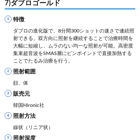
7)ダブロゴールド
特徴
ダブロの進化版で、8分間300ショットの速さで連続照
射できる。双方向に照射を継続することで治療時間を
大幅に短縮し、ムラのない均一な照射が可能。高密度
集束超音波をSMAS層にピンポイントで直接加熱する
ことでたるみ治療を行う。
照射範囲
顔、体
販売元
韓国Hironic社
照射方法
線状（リニア状）
照射深度