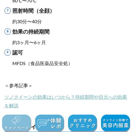
60℃〜70℃
照射時間（全顔）
約30分〜40分
効果の持続期間
約3ヶ月〜6ヶ月
認可
MFDS（食品医薬品安全処）
＜参考記事＞
ソノクイーンの効果はいつから？持続期間や目元への効果
を解説
9)ユーティムスA3