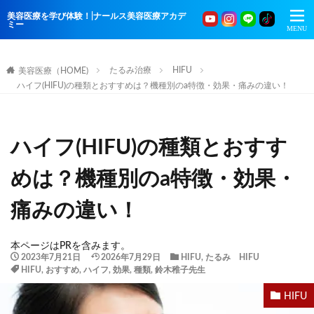
美容医療を学び体験！|ナールス美容医療アカデ
ミー
たるみ治療
HIFU
美容医療（HOME)
ハイフ(HIFU)の種類とおすすめは？機種別のa特徴・効果・痛みの違い！
ハイフ(HIFU)の種類とおすす
めは？機種別のa特徴・効果・
痛みの違い！
本ページはPRを含みます。
2023年7月21日
2026年7月29日
HIFU
,
たるみ HIFU
HIFU
,
おすすめ
,
ハイフ
,
効果
,
種類
,
鈴木稚子先生
HIFU