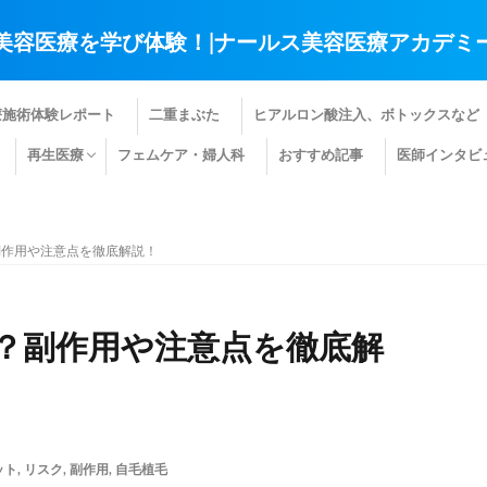
美容医療を学び体験！|ナールス美容医療アカデミ
療施術体験レポート
二重まぶた
ヒアルロン酸注入、ボトックスなど
再生医療
フェムケア・婦人科
おすすめ記事
医師インタビ
肌の再生医療
髪の再生医療
その他の再生医療
副作用や注意点を徹底解説！
？副作用や注意点を徹底解
ット
,
リスク
,
副作用
,
自毛植毛