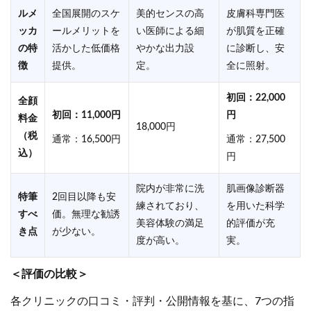
ルメ
全国展開のスケ
美的センスの高
皮膚科専門医
ッカ
ールメリットを
い医師による細
が肌質を正確
の特
活かした低価格
やかな出力設
に診断し、安
徴
提供。
定。
全に照射。
初回：22,000
全顔
初回：11,000円
円
料金
18,000円
（税
通常：16,500円
通常：27,500
込）
円
院内が非常に洗
肌画像診断器
特筆
2回目以降も安
練されており、
を用いた科学
すべ
価。無理な勧誘
美容体験の満足
的評価が充
き点
が少ない。
度が高い。
実。
＜評価の比較＞
各クリニックの口コミ・評判・公開情報を基に、7つの指