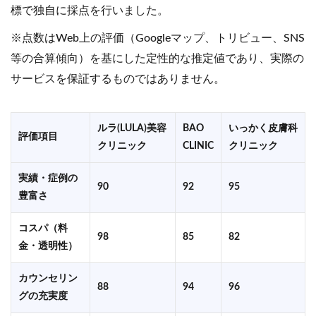
標で独自に採点を行いました。
※点数はWeb上の評価（Googleマップ、トリビュー、SNS
等の合算傾向）を基にした定性的な推定値であり、実際の
サービスを保証するものではありません。
ルラ(LULA)美容
BAO
いっかく皮膚科
評価項目
クリニック
CLINIC
クリニック
実績・症例の
90
92
95
豊富さ
コスパ（料
98
85
82
金・透明性）
カウンセリン
88
94
96
グの充実度