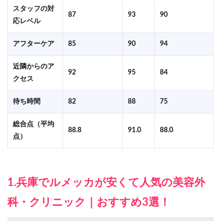
スタッフの対
87
93
90
応レベル
アフターケア
85
90
94
近隣からのア
92
95
84
クセス
待ち時間
82
88
75
総合点（平均
88.8
91.0
88.0
点）
1.兵庫でルメッカが安くて人気の美容外
科・クリニック｜おすすめ3選！