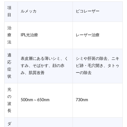
項
ルメッカ
ピコレーザー
目
治
療
IPL光治療
レーザー治療
法
適
表皮層にある薄いシミ、く
シミや肝斑の除去、ニキ
応
すみ、そばかす、顔の赤
ビ跡・毛穴開き、タトゥ
症
み、肌質改善
ーの除去
状
光
の
500nm～650nm
730nm
波
長
ダ