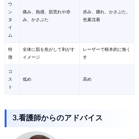
ウ
ン
痛み、熱感、肌荒れや赤
赤み、腫れ、かさぶた、
タ
み、かさぶた
色素沈着
イ
ム
特
全体に肌を焦がして剥がす
レーザーで根本的に無く
徴
イメージ
す
コ
ス
低め
高め
ト
3.看護師からのアドバイス