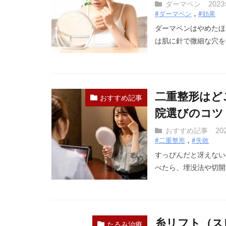
ダーマペン
202
#ダーマペン
#効果
ダーマペンはやめたほ
は肌に針で微細な穴を開
二重整形はど
おすすめ記事
院選びのコツ
おすすめ記事
20
#二重整形
#失敗
すっぴんだと冴えない
べたら、埋没法や切開法
糸リフト（ス
たるみ治療