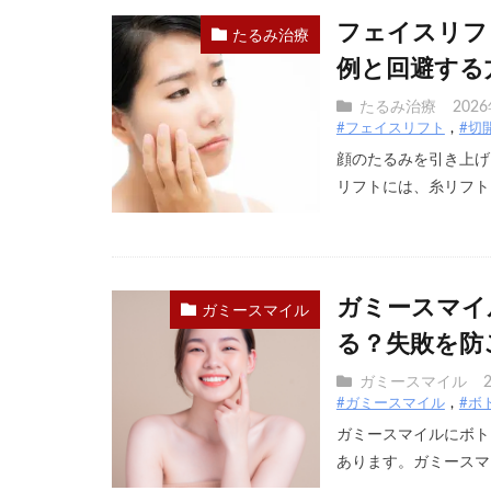
フェイスリフ
たるみ治療
例と回避する
たるみ治療
202
#フェイスリフト
#切
顔のたるみを引き上げ
リフトには、糸リフトと
ガミースマイ
ガミースマイル
る？失敗を防
ガミースマイル
#ガミースマイル
#ボ
ガミースマイルにボト
あります。ガミースマイ