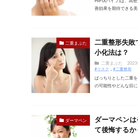
HIFU(ハイフ)は
善効果を期待できる美 [
二重整形失敗
二重まぶた
小化法は？
二重まぶた
202
#リスク
#二重整形
ぱっちりとした二重を
の可能性やどんな目にな
ダーマペンは
ダーマペン
て後悔するか