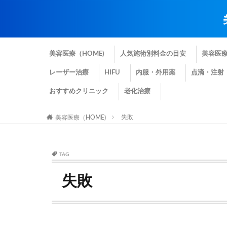
美容医療（HOME)
人気施術別料金の目安
美容医
レーザー治療
HIFU
内服・外用薬
点滴・注射
おすすめクリニック
老化治療
失敗
美容医療（HOME)
TAG
失敗