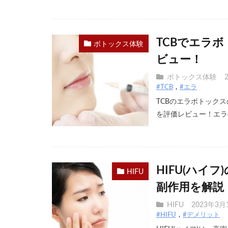
TCBでエラ
ボトックス体験
ビュー！
ボトックス体験
#TCB
#エラ
TCBのエラボトック
を評価レビュー！エラへ
HIFU(ハイ
HIFU
副作用を解説
HIFU
2023年3月
#HIFU
#デメリット