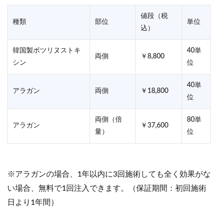
値段（税
種類
部位
単位
込）
韓国製ボツリヌストキ
40単
両側
￥8,800
シン
位
40単
アラガン
両側
￥18,800
位
両側（倍
80単
アラガン
￥37,600
量）
位
※アラガンの場合、1年以内に3回施術しても全く効果がな
い場合、無料で1回注入できます。（保証期間：初回施術
日より1年間）