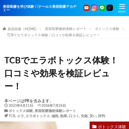
美容医療を学び体験！|ナールス美容医療アカデ
ミー
美容医療施術体験レポート
ボトックス体験
美容医療（HOME)
TCBでエラボトックス体験！口コミや効果を検証レビュー！
TCBでエラボトックス体験！
口コミや効果を検証レビュ
ー！
本ページはPRを含みます。
2023年4月11日
2026年7月26日
ボトックス体験
,
美容医療施術体験レポート
TCB
,
エラ
,
エラボトックス
,
値段
,
効果
,
口コミ
,
失敗
,
安い
,
評判
ボトックス体験