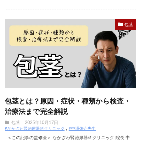
包茎
包茎とは？原因・症状・種類から検査・
治療法まで完全解説
包茎
2025年10月17日
#なかざわ腎泌尿器科クリニック
#中澤佑介先生
＜この記事の監修医＞ なかざわ腎泌尿器科クリニック 院長 中