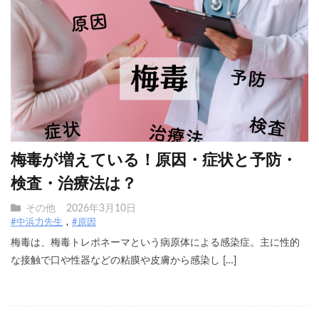
梅毒が増えている！原因・症状と予防・
検査・治療法は？
その他
2026年3月10日
#中浜力先生
#原因
梅毒は、梅毒トレポネーマという病原体による感染症。主に性的
な接触で口や性器などの粘膜や皮膚から感染し […]