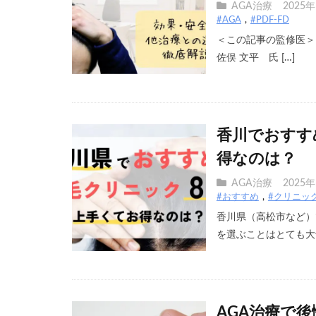
AGA治療
2025
#AGA
#PDF-FD
＜この記事の監修医＞
佐俣 文平 氏 […]
香川でおすす
得なのは？
AGA治療
2025
#おすすめ
#クリニッ
香川県（高松市など）
を選ぶことはとても大切
AGA治療で