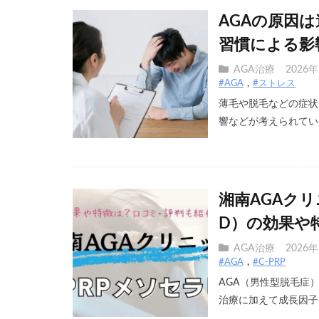
AGAの原因
習慣による影
AGA治療
2026
#AGA
#ストレス
薄毛や脱毛などの症状
響などが考えられていま
湘南AGAクリ
D）の効果や
AGA治療
2026
#AGA
#C-PRP
AGA（男性型脱毛症
治療に加えて成長因子を