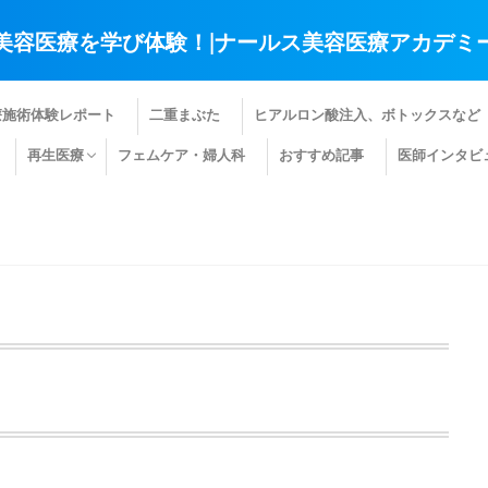
美容医療を学び体験！|ナールス美容医療アカデミ
療施術体験レポート
二重まぶた
ヒアルロン酸注入、ボトックスなど
再生医療
フェムケア・婦人科
おすすめ記事
医師インタビ
肌の再生医療
髪の再生医療
その他の再生医療