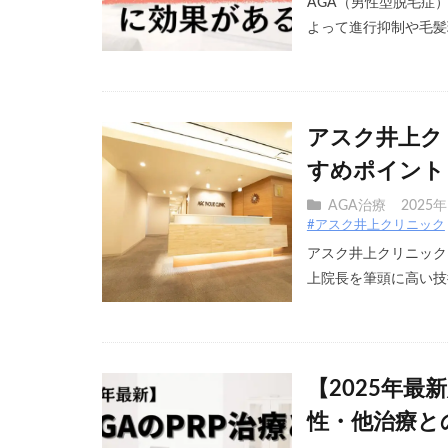
AGA（男性型脱毛症
よって進行抑制や毛髪環
アスク井上ク
すめポイント
AGA治療
2025
#アスク井上クリニック
アスク井上クリニック
上院長を筆頭に高い技術
【2025年最
性・他治療と