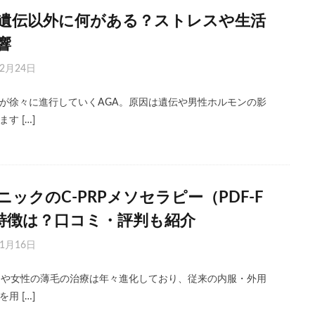
は遺伝以外に何がある？ストレスや生活
響
年2月24日
が徐々に進行していくAGA。原因は遺伝や男性ホルモンの影
す […]
ニックのC-PRPメソセラピー（PDF-F
特徴は？口コミ・評判も紹介
年1月16日
）や女性の薄毛の治療は年々進化しており、従来の内服・外用
用 […]