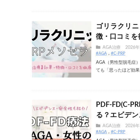
ゴリラクリニ
徴・口コミを
AGA治療
2026
#AGA
#C-PRP
AGA（男性型脱毛症
ても「思ったほど効果を
PDF-FD(C
る？エビデン
AGA治療
2026
#AGA
#C-PRP