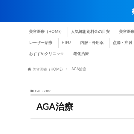
美容医療（HOME)
人気施術別料金の目安
美容医
レーザー治療
HIFU
内服・外用薬
点滴・注射
おすすめクリニック
老化治療
AGA治療
美容医療（HOME)
CATEGORY
AGA治療