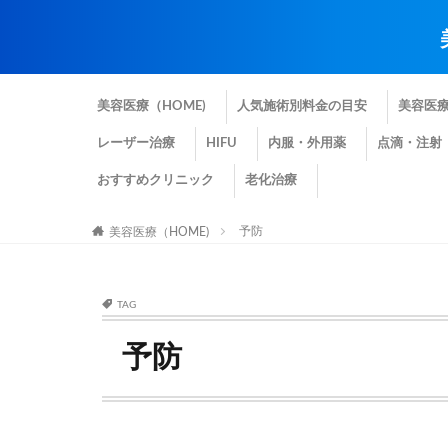
美容医療（HOME)
人気施術別料金の目安
美容医
レーザー治療
HIFU
内服・外用薬
点滴・注射
おすすめクリニック
老化治療
予防
美容医療（HOME)
TAG
予防