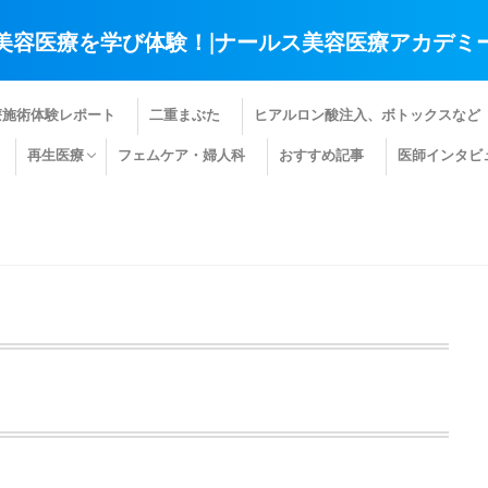
美容医療を学び体験！|ナールス美容医療アカデミ
療施術体験レポート
二重まぶた
ヒアルロン酸注入、ボトックスなど
再生医療
フェムケア・婦人科
おすすめ記事
医師インタビ
肌の再生医療
髪の再生医療
その他の再生医療