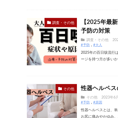
【2025年
調査・その他
予防の対策
調査・その他
20
#予防
#大人
2025年の百日咳流
ージを持つ方が多いか [
性器ヘルペス
その他
その他
2023年6
#予防
#原因
性器ヘルペスとは、単
お尻に痛みやかゆみ、⽔