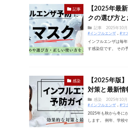
【2025年
記事
クの選び方と
記事
2025年10
#インフルエンザ
#マ
インフルエンザは毎年
す感染症です。 その予防
【2025年
感染
対策と最新情
感染
2025年10
#インフルエンザ
#ワ
2025年も秋から冬
します。 例年、学校や 