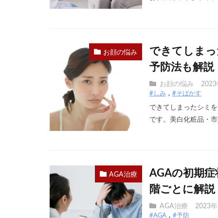
できてしまっ
お顔の悩み
予防法も解説
お顔の悩み
202
#しみ
#そばかす
できてしまったシミを
です。美白化粧品・市販
AGAの初期
AGA治療
階ごとに解説
AGA治療
2023
#AGA
#予防