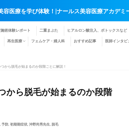
美容医療を学び体験！|ナールス美容医療アカデミ
療施術体験レポート
二重まぶた
ヒアルロン酸注入、ボトックスなど
再生医療
フェムケア・婦人科
おすすめ記事
医師インタビ
肌の再生医療
髪の再生医療
その他の再生医療
いつから脱毛が始まるのか段階ごとに解説！
いつから脱毛が始まるのか段階
,
予防
,
初期期症状
,
沖野尚秀先生
,
脱毛