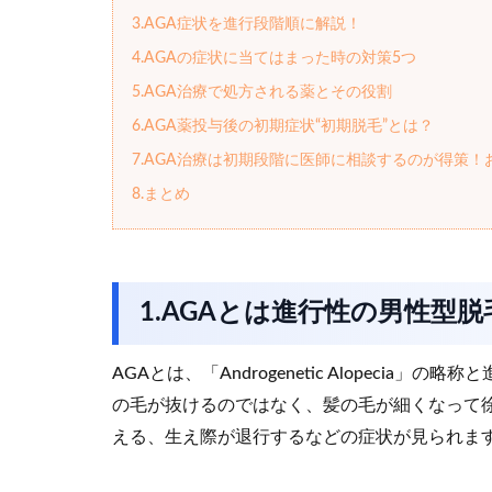
3.AGA症状を進行段階順に解説！
4.AGAの症状に当てはまった時の対策5つ
5.AGA治療で処方される薬とその役割
6.AGA薬投与後の初期症状“初期脱毛”とは？
7.AGA治療は初期段階に医師に相談するのが得策！
8.まとめ
1.AGAとは進行性の男性型脱
AGAとは、「Androgenetic Alopeci
の毛が抜けるのではなく、髪の毛が細くなって
える、生え際が退行するなどの症状が見られま