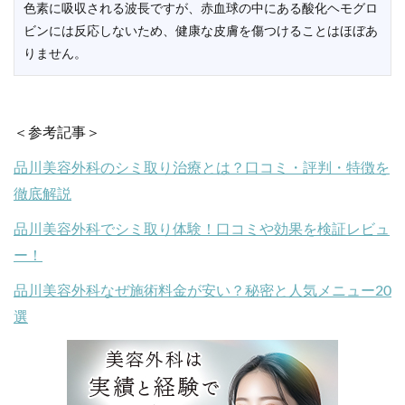
色素に吸収される波長ですが、赤血球の中にある酸化ヘモグロ
ビンには反応しないため、健康な皮膚を傷つけることはほぼあ
りません。
＜参考記事＞
品川美容外科のシミ取り治療とは？口コミ・評判・特徴を
徹底解説
品川美容外科でシミ取り体験！口コミや効果を検証レビュ
ー！
品川美容外科なぜ施術料金が安い？秘密と人気メニュー20
選