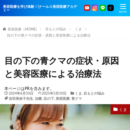
美容医療を学び体験！|ナールス美容医療アカデ
ミー
目もとの悩み
くま
美容医療（HOME)
目の下の青クマの症状・原因と美容医療による治療法
目の下の青クマの症状・原因
と美容医療による治療法
本ページはPRを含みます。
2024年6月10日
2025年3月10日
くま
,
目もとの悩み
吉田美奈子先生
,
治療
,
目の下
,
美容医療
,
青クマ
くま