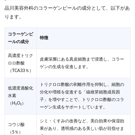
品川美容外科のコラーゲンピールの成分として、以下があ
ります。
コラーゲンピ
特徴
ールの成分
高濃度トリク
皮膚深層にある真皮細胞まで浸透し、コラー
ロロ酢酸
ゲンの生成を促進します。
（TCA33％）
トリクロロ酢酸の剥離作用を抑制し、細胞の
低濃度過酸化
分化や増殖を促進する「線維芽細胞成長因
水素
子」を増やすことで、トリクロロ酢酸のコラ
（H₂O₂）
ーゲン生成をサポートしています。
シミ・くすみの改善など、美白効果や保湿効
コウジ酸
果があり、透明感のある美しい肌が目指せま
（5％）