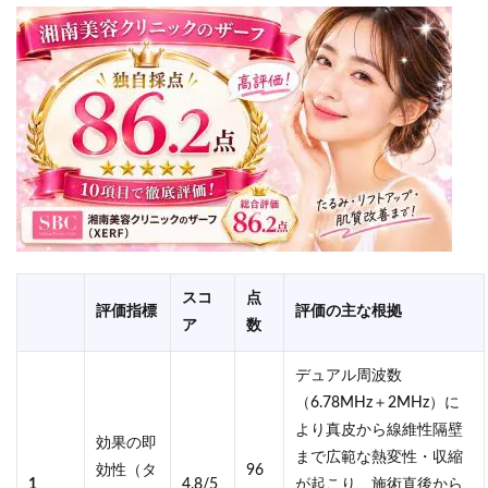
スコ
点
評価指標
評価の主な根拠
ア
数
デュアル周波数
（6.78MHz＋2MHz）に
より真皮から線維性隔壁
効果の即
まで広範な熱変性・収縮
効性（タ
96
1
4.8/5
が起こり、施術直後から