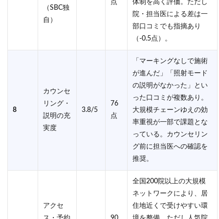
点
体制を高く評価。ただし
（SBC独
院・担当医による差は一
自）
部口コミでも指摘あり
（-0.5点）。
「マーキングなしで施術
が進んだ」「照射モード
の説明がなかった」とい
カウンセ
った口コミが複数あり。
リング・
76
8
3.8/5
大規模チェーンゆえの効
説明の充
点
率重視が一部で課題とな
実度
っている。カウンセリン
グ前に担当医への確認を
推奨。
全国200院以上の大規模
ネットワークにより、居
アクセ
住地近くで受けやすい環
ス・予約
90
境を整備。ただし人気院