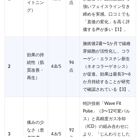
イトニン
点
強いフェイスライン引き
グ）
締めを実感。口コミでも
「直後の変化」を高く評
価する声が多い【1】。
施術後2週〜1か月で線維
芽細胞が活性化し、コラ
効果の持
ーゲン・エラスチン新生
続性（肌
96
2
4.8/5
（ネオコラーゲネシス）
質改善・
点
が促進。効果は最長3〜6
再生）
か月持続することが研究
で確認されている【3】。
特許技術「Wave Fit
Pulse」（3〜12可変パル
ス）と高精度ガス冷却
痛みの少
（ICD）の組み合わせに
なさ（患
92
3
4.6/5
より、「じんわりとした