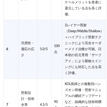
ケールメリットを患者に
還元している点を高く評
価。
3レイヤー照射
（Deep/Middle/Shallow）
＋ハイブリッド照射テク
汎用性・
ニックにより完全オーダ
100
6
適応の広
5.0/5
ーメイド治療が可能。日
点
さ
本初の目元専用「ザーフ
アイ」により眼瞼エイジ
ングにも対応した点を高
く評価。
KOL医師との複数回ハン
ズオン研修・照射マニュ
照射設
アルの継続アップデート
計・技術
90
など、組織的な技術研鑽
7
水準
4.5/5