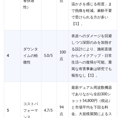
者快適
点
温かさを感じる程度」ま
性）
で熱痛を軽減。麻酔不要
で受けられる方が多い
【1】。
表皮へのダメージを回避
しつつ深部のみを加熱す
ダウンタ
る設計により、施術直後
100
4
イムの軽
5.0/5
からメイクアップ・日常
点
微性
生活への復帰が可能。重
篤な有害事象は研究でも
報告なし【1】。
最新デュアル周波数機器
でありながら全顔300シ
ョット54,800円（税込）
コストパ
94
と市場平均を下回る料
5
フォーマ
4.7/5
点
金。大規模展開によるス
ンス