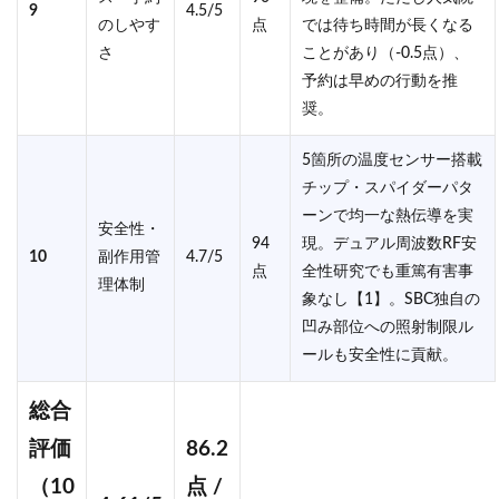
9
4.5/5
のしやす
点
では待ち時間が長くなる
さ
ことがあり（-0.5点）、
予約は早めの行動を推
奨。
5箇所の温度センサー搭載
チップ・スパイダーパタ
ーンで均一な熱伝導を実
安全性・
94
現。デュアル周波数RF安
10
副作用管
4.7/5
点
全性研究でも重篤有害事
理体制
象なし【1】。SBC独自の
凹み部位への照射制限ル
ールも安全性に貢献。
総合
評価
86.2
（10
点 /