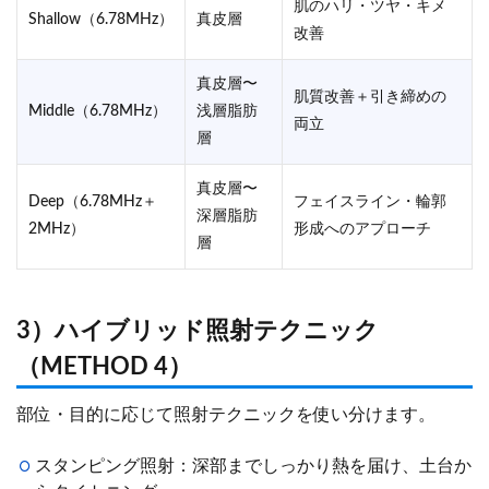
肌のハリ・ツヤ・キメ
Shallow（6.78MHz）
真皮層
改善
真皮層〜
肌質改善＋引き締めの
Middle（6.78MHz）
浅層脂肪
両立
層
真皮層〜
Deep（6.78MHz＋
フェイスライン・輪郭
深層脂肪
2MHz）
形成へのアプローチ
層
3）ハイブリッド照射テクニック
（METHOD 4）
部位・目的に応じて照射テクニックを使い分けます。
スタンピング照射：深部までしっかり熱を届け、土台か