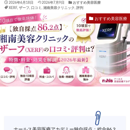
2026年6月18日
2026年7月9日
おすすめ美容医療
XERF
,
ザーフ
,
口コミ
,
湘南美容クリニック
,
評判
おすすめ美容医療
ナールス美容医療アカデミー独自採点：総合86.2