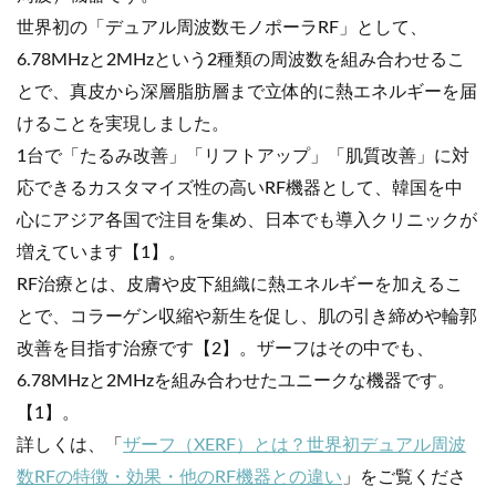
世界初の「デュアル周波数モノポーラRF」として、
6.78MHzと2MHzという2種類の周波数を組み合わせるこ
とで、真皮から深層脂肪層まで立体的に熱エネルギーを届
けることを実現しました。
1台で「たるみ改善」「リフトアップ」「肌質改善」に対
応できるカスタマイズ性の高いRF機器として、韓国を中
心にアジア各国で注目を集め、日本でも導入クリニックが
増えています【1】。
RF治療とは、皮膚や皮下組織に熱エネルギーを加えるこ
とで、コラーゲン収縮や新生を促し、肌の引き締めや輪郭
改善を目指す治療です【2】。ザーフはその中でも、
6.78MHzと2MHzを組み合わせたユニークな機器です。
【1】。
詳しくは、「
ザーフ（XERF）とは？世界初デュアル周波
数RFの特徴・効果・他のRF機器との違い
」をご覧くださ