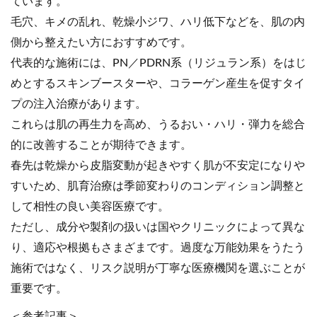
ています。
毛穴、キメの乱れ、乾燥小ジワ、ハリ低下などを、肌の内
側から整えたい方におすすめです。
代表的な施術には、PN／PDRN系（リジュラン系）をはじ
めとするスキンブースターや、コラーゲン産生を促すタイ
プの注入治療があります。
これらは肌の再生力を高め、うるおい・ハリ・弾力を総合
的に改善することが期待できます。
春先は乾燥から皮脂変動が起きやすく肌が不安定になりや
すいため、肌育治療は季節変わりのコンディション調整と
して相性の良い美容医療です。
ただし、成分や製剤の扱いは国やクリニックによって異な
り、適応や根拠もさまざまです。過度な万能効果をうたう
施術ではなく、リスク説明が丁寧な医療機関を選ぶことが
重要です。
＜参考記事＞