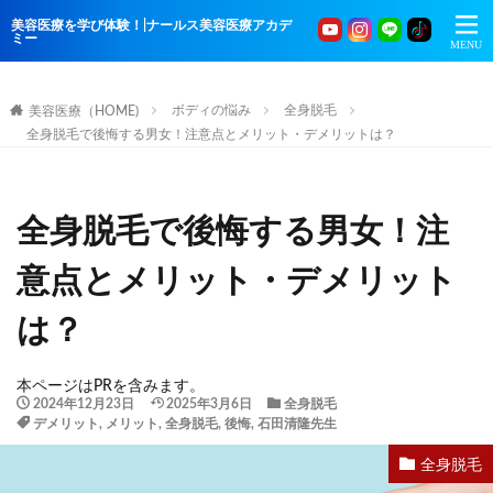
美容医療を学び体験！|ナールス美容医療アカデ
ミー
ボディの悩み
全身脱毛
美容医療（HOME)
全身脱毛で後悔する男女！注意点とメリット・デメリットは？
全身脱毛で後悔する男女！注
意点とメリット・デメリット
は？
本ページはPRを含みます。
2024年12月23日
2025年3月6日
全身脱毛
デメリット
,
メリット
,
全身脱毛
,
後悔
,
石田清隆先生
全身脱毛