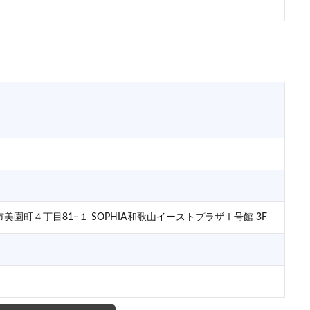
山市美園町４丁目81−１ SOPHIA和歌山イーストプラザⅠ号館 3F