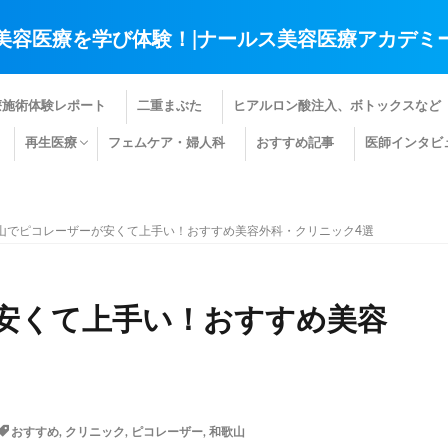
美容医療を学び体験！|ナールス美容医療アカデミ
療施術体験レポート
二重まぶた
ヒアルロン酸注入、ボトックスなど
再生医療
フェムケア・婦人科
おすすめ記事
医師インタビ
肌の再生医療
髪の再生医療
その他の再生医療
山でピコレーザーが安くて上手い！おすすめ美容外科・クリニック4選
安くて上手い！おすすめ美容
おすすめ
,
クリニック
,
ピコレーザー
,
和歌山