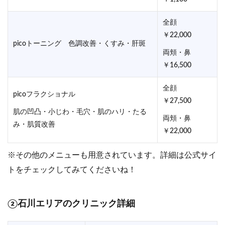
全顔
￥22,000
picoトーニング 色調改善・くすみ・肝斑
両頬・鼻
￥16,500
全顔
picoフラクショナル
￥27,500
肌の凹凸・小じわ・毛穴・肌のハリ・たる
両頬・鼻
み・肌質改善
￥22,000
※その他のメニューも用意されています。詳細は公式サイ
トをチェックしてみてくださいね！
②石川エリアのクリニック詳細