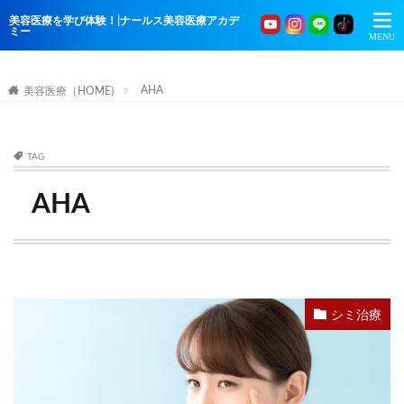
美容医療を学び体験！|ナールス美容医療アカデ
ミー
AHA
美容医療（HOME)
TAG
AHA
シミ治療