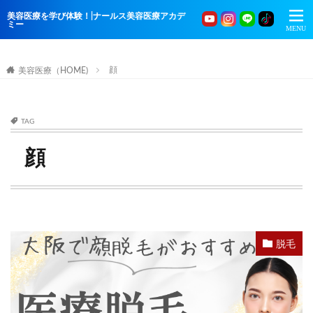
美容医療を学び体験！|ナールス美容医療アカデ
ミー
顔
美容医療（HOME)
TAG
顔
脱毛