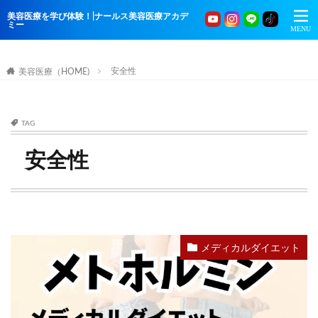
美容医療を学び体験！|ナールス美容医療アカデ
ミー
安全性
美容医療（HOME)
TAG
安全性
メディカルダイエット