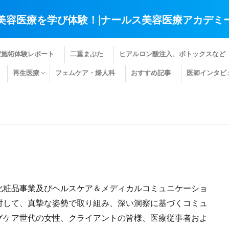
美容医療を学び体験！|ナールス美容医療アカデミ
療施術体験レポート
二重まぶた
ヒアルロン酸注入、ボトックスなど
再生医療
フェムケア・婦人科
おすすめ記事
医師インタビ
肌の再生医療
髪の再生医療
その他の再生医療
化粧品事業及びヘルスケア＆メディカルコミュニケーショ
対して、真摯な姿勢で取り組み、深い洞察に基づくコミュ
グケア世代の女性、クライアントの皆様、医療従事者およ