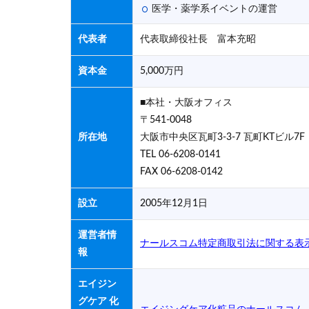
医学・薬学系イベントの運営
代表者
代表取締役社長 富本充昭
資本金
5,000万円
■本社・大阪オフィス
〒541-0048
所在地
大阪市中央区瓦町3-3-7 瓦町KTビル7F
TEL 06-6208-0141
FAX 06-6208-0142
設立
2005年12月1日
運営者情
ナールスコム特定商取引法に関する表
報
エイジン
グケア 化