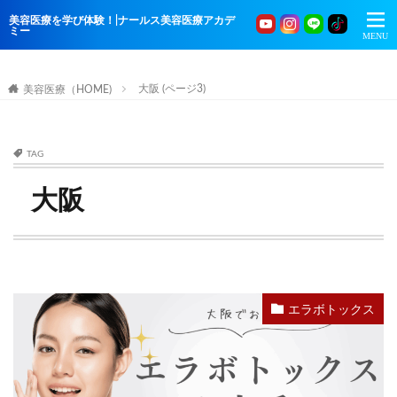
美容医療を学び体験！|ナールス美容医療アカデ
ミー
大阪 (ページ3)
美容医療（HOME)
TAG
大阪
エラボトックス