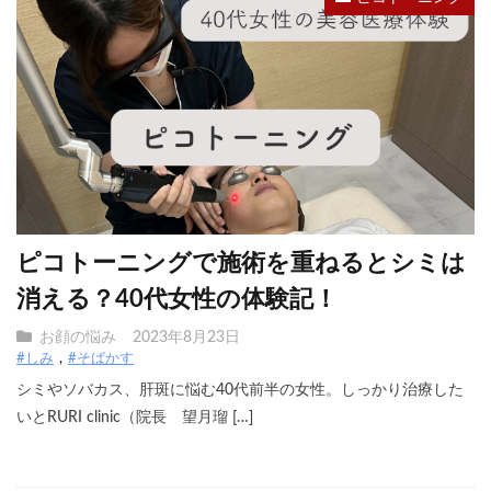
ピコトーニングで施術を重ねるとシミは
消える？40代女性の体験記！
お顔の悩み
2023年8月23日
#しみ
#そばかす
シミやソバカス、肝斑に悩む40代前半の女性。しっかり治療した
いとRURI clinic（院長 望月瑠 […]