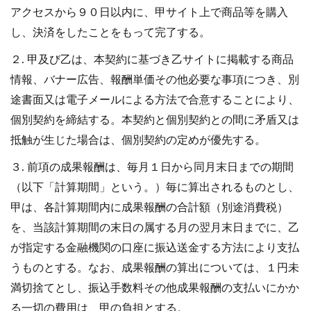
アクセスから９０日以内に、甲サイト上で商品等を購入
し、決済をしたことをもって完了する。
２. 甲及び乙は、本契約に基づき乙サイトに掲載する商品
情報、バナー広告、報酬単価その他必要な事項につき、別
途書面又は電子メールによる方法で合意することにより、
個別契約を締結する。本契約と個別契約との間に矛盾又は
抵触が生じた場合は、個別契約の定めが優先する。
３. 前項の成果報酬は、毎月１日から同月末日までの期間
（以下「計算期間」という。）毎に算出されるものとし、
甲は、各計算期間内に成果報酬の合計額（別途消費税）
を、当該計算期間の末日の属する月の翌月末日までに、乙
が指定する金融機関の口座に振込送金する方法により支払
うものとする。なお、成果報酬の算出については、１円未
満切捨てとし、振込手数料その他成果報酬の支払いにかか
る一切の費用は、甲の負担とする。