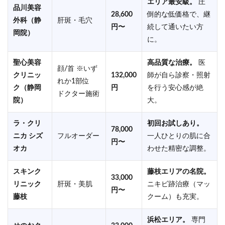
エリア最安級。
圧
品川美容
28,600
倒的な低価格で、継
外科（静
肝斑・毛穴
円〜
続して通いたい方
岡院）
に。
聖心美容
高品質な治療。
医
顔/首 ※いず
クリニッ
132,000
師が自ら診察・照射
れか1部位
ク（静岡
円
を行う安心感が絶
ドクター施術
院）
大。
ラ・クリ
初回お試しあり。
78,000
ニカ シズ
フルオーダー
一人ひとりの肌に合
円〜
オカ
わせた精密な調整。
スキンク
藤枝エリアの名院。
33,000
リニック
肝斑・美肌
ニキビ跡治療（マッ
円〜
藤枝
クーム）も充実。
浜松エリア。
専門