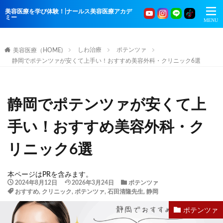
美容医療を学び体験！|ナールス美容医療アカデ
ミー
しわ治療
ポテンツァ
美容医療（HOME)
静岡でポテンツァが安くて上手い！おすすめ美容外科・クリニック6選
静岡でポテンツァが安くて上
手い！おすすめ美容外科・ク
リニック6選
本ページはPRを含みます。
2024年8月12日
2026年3月24日
ポテンツァ
おすすめ
,
クリニック
,
ポテンツァ
,
石田清隆先生
,
静岡
ポテンツァ