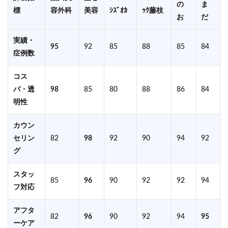
の
ま
標
容外科
美容
ｼｽﾞｵｶ
ｯｸ藤枝
お
だ
実績・
95
92
85
88
85
84
症例数
コス
パ・透
98
85
80
88
86
84
明性
カウン
セリン
82
98
92
90
94
92
グ
スタッ
85
96
90
92
92
94
フ対応
アフタ
82
96
90
92
94
95
ーケア