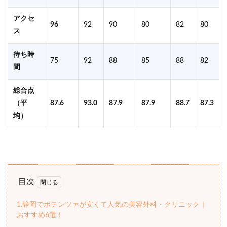
アクセ
96
92
90
80
82
80
ス
待ち時
75
92
88
85
88
82
間
総合点
（平
87.6
93.0
87.9
87.9
88.7
87.3
均）
目次
1.静岡でポテンツァが安くて人気の美容外科・クリニック｜
おすすめ6選！