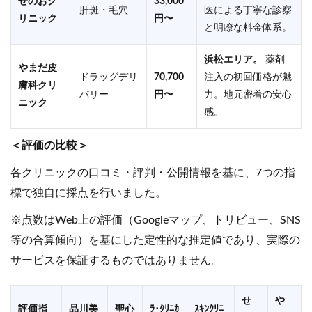
せのおク
33,000
肝斑・毛穴
医による丁寧な診察
リニック
円〜
と明瞭な料金体系。
浜松エリア。
薬剤
やまだ皮
ドラッグデリ
70,700
注入の初回価格が魅
膚科クリ
バリー
円〜
力。地元密着の安心
ニック
感。
＜評価の比較＞
各クリニックの口コミ・評判・公開情報を基に、7つの指
標で独自に採点を行いました。
※点数はWeb上の評価（Googleマップ、トリビュー、SNS
等の合算傾向）を基にした定性的な推定値であり、実際の
サービスを保証するものではありません。
せ
や
評価指
品川美
聖心
ﾗ･ｸﾘﾆｶ
ｽｷﾝｸﾘﾆ