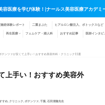
美容医療を学び体験！|ナールス美容医療アカデミ
療施術体験レポート
二重まぶた
ヒアルロン酸注入、ボトックスなど
再生医療
フェムケア・婦人科
おすすめ記事
医師インタビ
肌の再生医療
髪の再生医療
その他の再生医療
ポテンツァが安くて上手い！おすすめ美容外科・クリニック11選
て上手い！おすすめ美容外
すすめ
,
クリニック
,
ポテンツァ
,
千葉
,
石田清隆先生