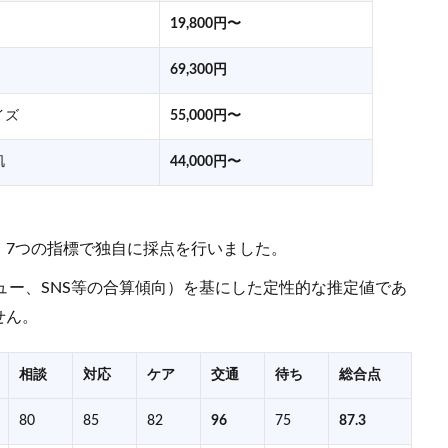
19,800円〜
69,300円
イズ
55,000円〜
肌
44,000円〜
、7つの指標で独自に採点を行いました。
リビュー、SNS等の合算傾向）を基にした定性的な推定値であ
せん。
相談
対応
ケア
交通
待ち
総合点
80
85
82
96
75
87.3