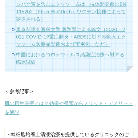
ンパク質を含むエクソソームは、抗体開発前のBN
T162b2（Pfizer BioNTech）ワクチン接種によって
誘導される）
東京慈恵会医科大学 医学部による論文（2020 – 2
021 COVID-19重症肺炎・ARDSに対する吸入エク
ソソーム医薬品製造および実用化 など）
中国におけるコロナウィルス感染症治療へ対する
臨床試験
＜参考記事＞
肌の再生医療とは？効果や種類からメリット・デメリット
を解説
<幹細胞培養上清液治療を提供しているクリニックのご