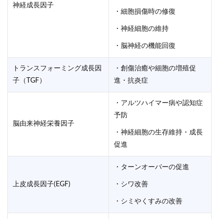
神経成長因子
・細胞損傷時の修復
・神経細胞の維持
・脳神経の機能回復
トランスフォーミング成長因
・創傷治癒や細胞の増殖促
子（TGF）
進・抗炎症
・アルツハイマー病や認知症
予防
脳由来神経栄養因子
・神経細胞の生存維持・成長
促進
・ターンオーバーの促進
上皮成長因子(EGF)
・シワ改善
・シミやくすみの改善