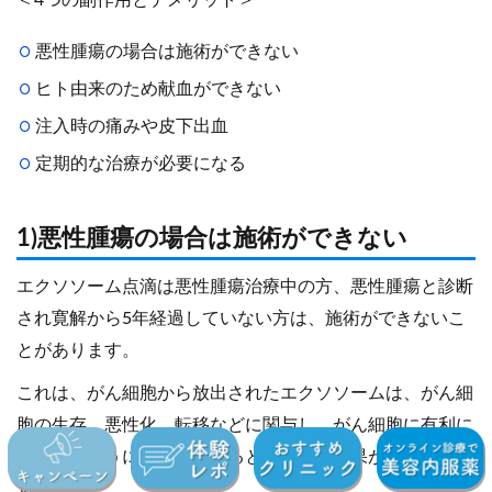
＜4つの副作用とデメリット＞
悪性腫瘍の場合は施術ができない
ヒト由来のため献血ができない
注入時の痛みや皮下出血
定期的な治療が必要になる
1)悪性腫瘍の場合は施術ができない
エクソソーム点滴は悪性腫瘍治療中の方、悪性腫瘍と診断
され寛解から5年経過していない方は、施術ができないこ
とがあります。
これは、がん細胞から放出されたエクソソームは、がん細
胞の生存、悪性化、転移などに関与し、がん細胞に有利に
はたらくように機能しているという研究結果があるためで
す。