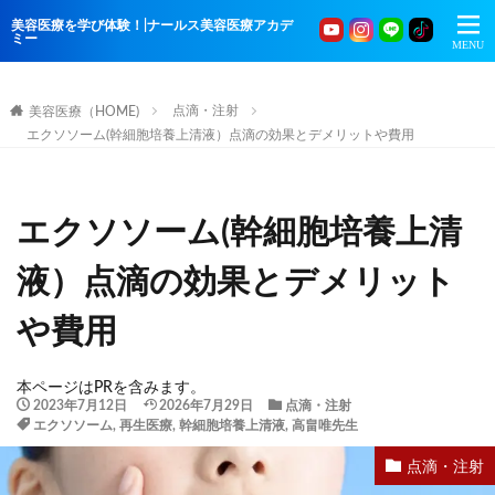
美容医療を学び体験！|ナールス美容医療アカデ
ミー
点滴・注射
美容医療（HOME)
エクソソーム(幹細胞培養上清液）点滴の効果とデメリットや費用
エクソソーム(幹細胞培養上清
液）点滴の効果とデメリット
や費用
本ページはPRを含みます。
2023年7月12日
2026年7月29日
点滴・注射
エクソソーム
,
再生医療
,
幹細胞培養上清液
,
高畠唯先生
点滴・注射