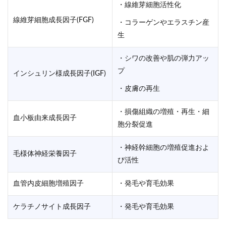
・線維芽細胞活性化
線維芽細胞成長因子(FGF)
・コラーゲンやエラスチン産
生
・シワの改善や肌の弾力アッ
プ
インシュリン様成長因子(IGF)
・皮膚の再生
・損傷組織の増殖・再生・細
血小板由来成長因子
胞分裂促進
・神経幹細胞の増殖促進およ
毛様体神経栄養因子
び活性
血管内皮細胞増殖因子
・発毛や育毛効果
ケラチノサイト成長因子
・発毛や育毛効果