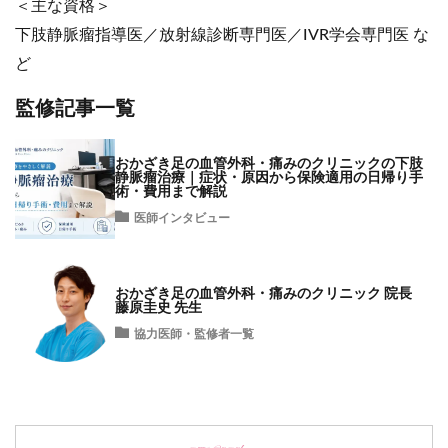
＜主な資格＞
下肢静脈瘤指導医／放射線診断専門医／IVR学会専門医 な
ど
監修記事一覧
おかざき足の血管外科・痛みのクリニックの下肢
静脈瘤治療｜症状・原因から保険適用の日帰り手
術・費用まで解説
医師インタビュー
おかざき足の血管外科・痛みのクリニック 院長
藤原圭史 先生
協力医師・監修者一覧