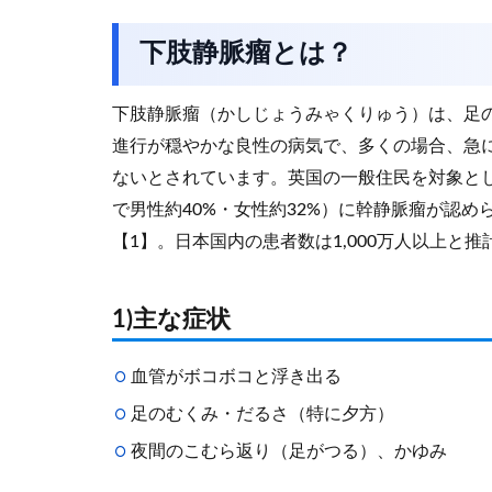
下肢静脈瘤とは？
下肢静脈瘤（かしじょうみゃくりゅう）は、足
進行が穏やかな良性の病気で、多くの場合、急
ないとされています。英国の一般住民を対象と
で男性約40%・女性約32%）に幹静脈瘤が認
【1】。日本国内の患者数は1,000万人以上と
1)主な症状
血管がボコボコと浮き出る
足のむくみ・だるさ（特に夕方）
夜間のこむら返り（足がつる）、かゆみ