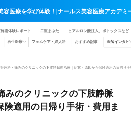
美容医療を学び体験！|ナールス美容医療アカデミ
療施術体験レポート
二重まぶた
ヒアルロン酸注入、ボトックスなど
再生医療
フェムケア・婦人科
おすすめ記事
医師インタビ
肌の再生医療
髪の再生医療
その他の再生医療
血管外科・痛みのクリニックの下肢静脈瘤治療｜症状・原因から保険適用の日帰り手
痛みのクリニックの下肢静脈
保険適用の日帰り手術・費用ま