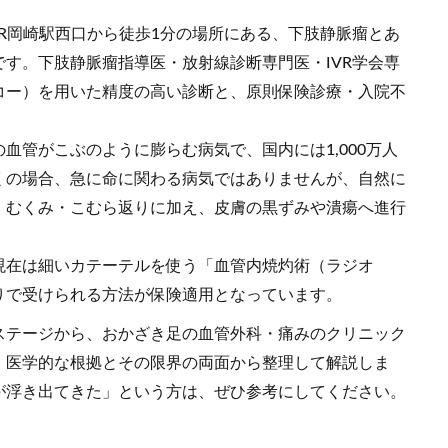
R岡崎駅西口から徒歩1分の場所にある、下肢静脈瘤とあ
す。下肢静脈瘤指導医・放射線診断専門医・IVR学会専
コー）を用いた精度の高い診断と、原則保険診療・入院不
血管がこぶのように膨らむ病気で、国内には1,000万人
くの場合、急に命に関わる病気ではありませんが、自然に
・むくみ・こむら返りに加え、皮膚の黒ずみや潰瘍へ進行
現在は細いカテーテルを使う「血管内焼灼術（ラジオ
りで受けられる方法が保険適用となっています。
ステージから、おかざき足の血管外科・痛みのクリニック
、医学的な根拠とその限界の両面から整理して解説しま
が浮き出てきた」という方は、ぜひ参考にしてください。