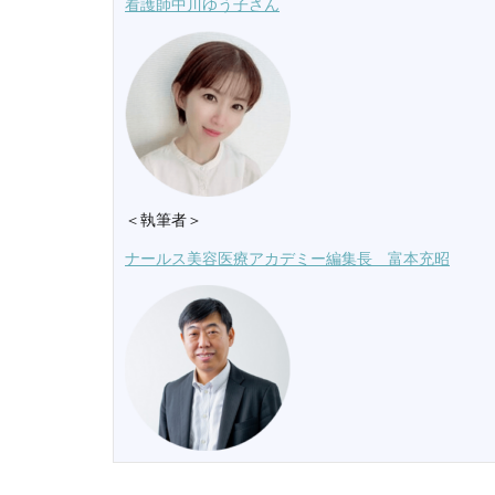
看護師中川ゆう子さん
＜執筆者＞
ナールス美容医療アカデミー編集長 富本充昭