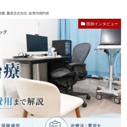
脈瘤
,
藤原圭史先生
,
血管内焼灼術
医師インタビュー