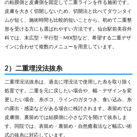
の粘膜側と皮膚側を固定して二重ラインを作る施術です。
皮膚を大きく切開しないため、切開法と比べてダウンタイ
ムが短く、施術時間も比較的短いことから、初めて二重整
形を受ける方にも選ばれやすい方法です。仙台駅前美容外
科では、末広型・平行型・MIX型など、希望する二重デザ
インに合わせて複数のメニューを用意しています。
2）二重埋没法抜糸
二重埋没法抜糸は、過去に埋没法で使用した糸を取り除く
処置です。二重を元に戻したい場合や、幅・デザインを変
更したい場合、糸ボコ、ラインのガタつき、食い込み、糸
の露出・感染などがある場合に検討されます。表留めでは
皮膚側、裏留めでは結膜側に小さな穴を開けて抜糸しま
す。同院では、表留め・裏留め・自然癒着法など幅広い術
式の抜糸に対応しています。