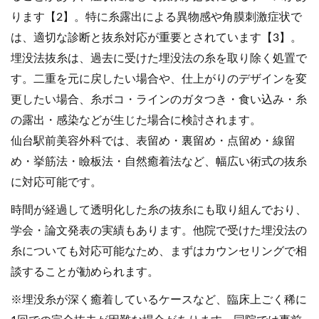
ります【2】。特に糸露出による異物感や角膜刺激症状で
は、適切な診断と抜糸対応が重要とされています【3】。
埋没法抜糸は、過去に受けた埋没法の糸を取り除く処置で
す。二重を元に戻したい場合や、仕上がりのデザインを変
更したい場合、糸ボコ・ラインのガタつき・食い込み・糸
の露出・感染などが生じた場合に検討されます。
仙台駅前美容外科では、表留め・裏留め・点留め・線留
め・挙筋法・瞼板法・自然癒着法など、幅広い術式の抜糸
に対応可能です。
時間が経過して透明化した糸の抜糸にも取り組んでおり、
学会・論文発表の実績もあります。他院で受けた埋没法の
糸についても対応可能なため、まずはカウンセリングで相
談することが勧められます。
※埋没糸が深く癒着しているケースなど、臨床上ごく稀に