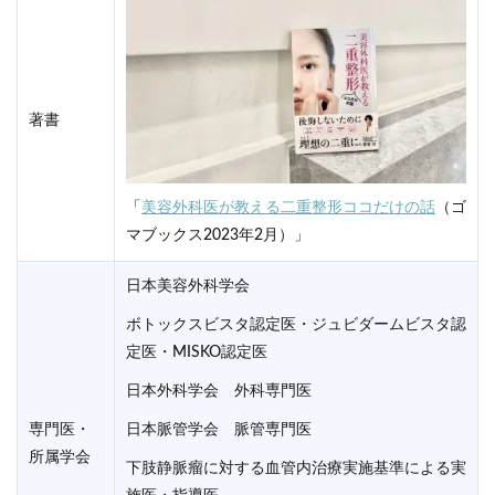
著書
「
美容外科医が教える二重整形ココだけの話
（ゴ
マブックス2023年2月）」
日本美容外科学会
ボトックスビスタ認定医・ジュビダームビスタ認
定医・MISKO認定医
日本外科学会 外科専門医
専門医・
日本脈管学会 脈管専門医
所属学会
下肢静脈瘤に対する血管内治療実施基準による実