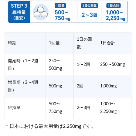
1日の回
時期
1回量
1日合計
数
開始時（1〜2週
250〜
1〜2回
250〜500mg
目）
500mg
増量期（3〜4週
500mg
2回
1,000mg
目）
500〜
1,000〜
維持量
2〜3回
750mg
2,250mg
＊日本における最大用量は2,250mgです。