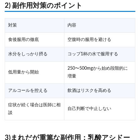
2) 副作用対策のポイント
対策
内容
食後服用の徹底
空腹時の服用を避ける
水分をしっかり摂る
コップ1杯の水で服用する
250〜500mgから始め段階的に
低用量から開始
増量
アルコールを控える
飲酒はリスクを高める
症状が続く場合は医師に相
自己判断で中止しない
談
3)まれだが重篤な副作用：乳酸アシドー