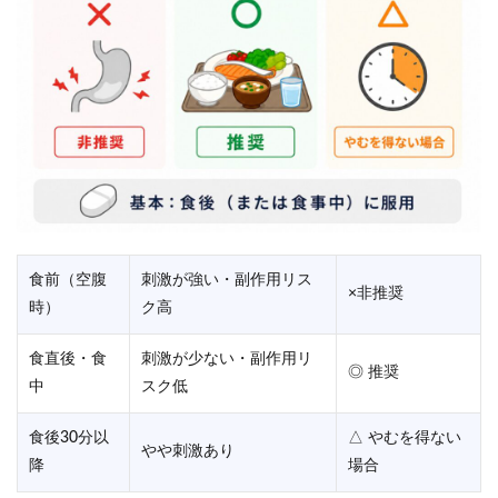
食前（空腹
刺激が強い・副作用リス
×非推奨
時）
ク高
食直後・食
刺激が少ない・副作用リ
◎ 推奨
中
スク低
食後30分以
△ やむを得ない
やや刺激あり
降
場合