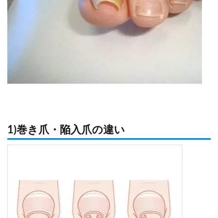
1)巻き爪・陥入爪の違い