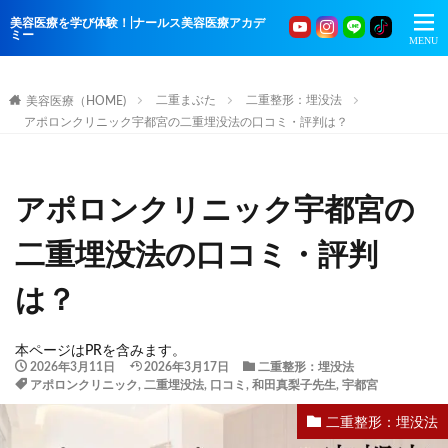
美容医療を学び体験！|ナールス美容医療アカデ
ミー
二重まぶた
二重整形：埋没法
美容医療（HOME)
アポロンクリニック宇都宮の二重埋没法の口コミ・評判は？
アポロンクリニック宇都宮の
二重埋没法の口コミ・評判
は？
本ページはPRを含みます。
2026年3月11日
2026年3月17日
二重整形：埋没法
アポロンクリニック
,
二重埋没法
,
口コミ
,
和田真梨子先生
,
宇都宮
二重整形：埋没法