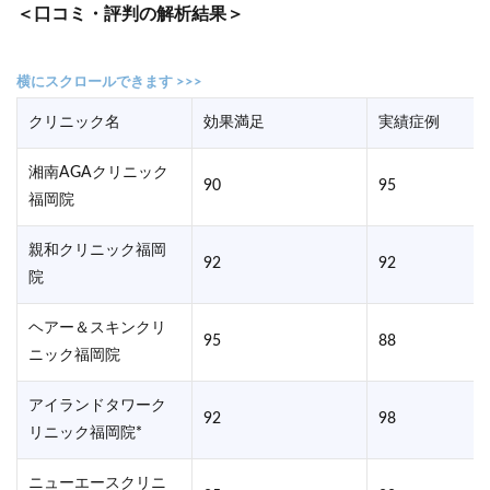
公式サイト
＜口コミ・評判の解析結果＞
クリニック名
効果満足
実績症例
湘南AGAクリニック
90
95
福岡院
親和クリニック福岡
92
92
院
ヘアー＆スキンクリ
95
88
ニック福岡院
アイランドタワーク
92
98
リニック福岡院*
ニューエースクリニ