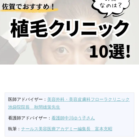
医師アドバイザー：
美容外科・美容皮膚科フローラクリニック
池袋院院長 秋間雄策先生
看護師アドバイザー：
看護師中川ゆう子さん
執筆：
ナールス美容医療アカデミー編集長 富本充昭