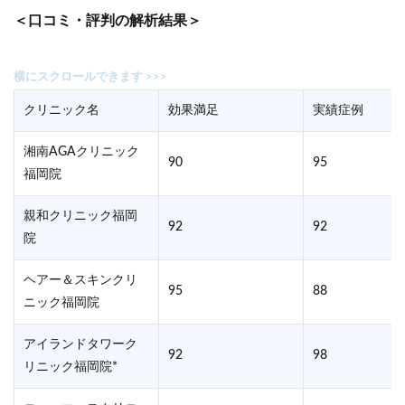
公式サイト
＜口コミ・評判の解析結果＞
クリニック名
効果満足
実績症例
湘南AGAクリニック
90
95
福岡院
親和クリニック福岡
92
92
院
ヘアー＆スキンクリ
95
88
ニック福岡院
アイランドタワーク
92
98
リニック福岡院*