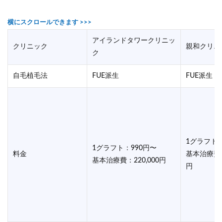
アイランドタワークリニッ
クリニック
親和クリニ
ク
自毛植毛法
FUE派生
FUE派生
1グラフト：
1グラフト：990円〜
料金
基本治療費：2
基本治療費：220,000円
円