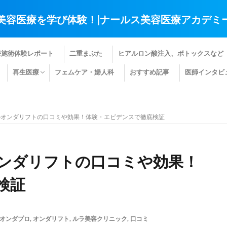
美容医療を学び体験！|ナールス美容医療アカデミ
療施術体験レポート
二重まぶた
ヒアルロン酸注入、ボトックスなど
再生医療
フェムケア・婦人科
おすすめ記事
医師インタビ
肌の再生医療
髪の再生医療
その他の再生医療
のオンダリフトの口コミや効果！体験・エビデンスで徹底検証
ンダリフトの口コミや効果！
検証
オンダプロ
,
オンダリフト
,
ルラ美容クリニック
,
口コミ