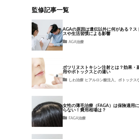
監修記事一覧
AGAの原因は遺伝以外に何がある？ス
スや生活習慣による影響
AGA治療
ボツリヌストキシン注射とは？効果・
用やボトックスとの違い
しわ治療
ヒアルロン酸注入、ボトックス
女性の薄毛治療（FAGA）は保険適用
らない！費用相場は？
FAGA治療