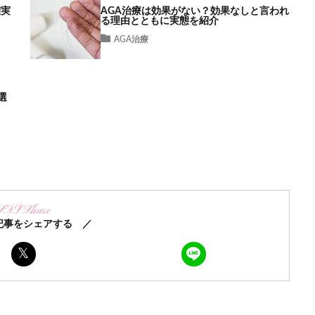
確実
AGA治療は効果がない？効果なしと言われ
る理由とともに実態を紹介
AGA治療
選
SNS Share
記事をシェアする ／