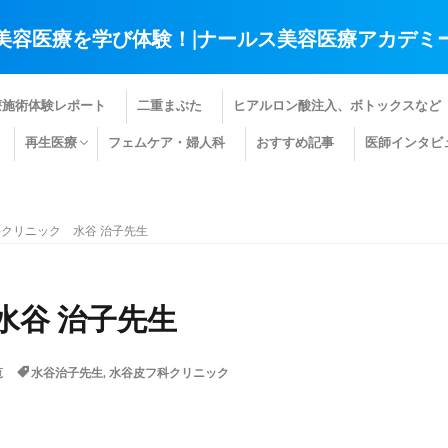
美容医療を学び体験！|ナールス美容医療アカデミ
療施術体験レポート
二重まぶた
ヒアルロン酸注入、ボトックスなど
再生医療
フェムケア・婦人科
おすすめ記事
医師インタビ
肌の再生医療
髪の再生医療
その他の再生医療
クリニック 水谷 治子先生
水谷 治子先生
覧
水谷治子先生
,
水谷皮フ科クリニック