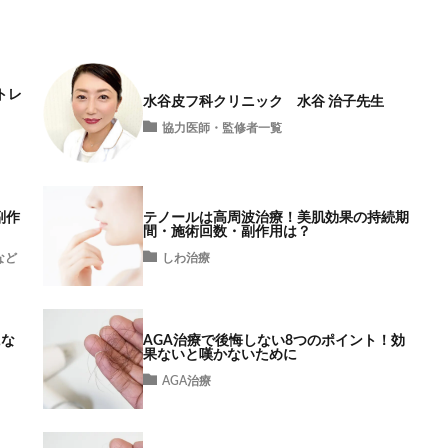
トレ
水谷皮フ科クリニック 水谷 治子先生
協力医師・監修者一覧
副作
テノールは高周波治療！美肌効果の持続期
間・施術回数・副作用は？
など
しわ治療
にな
AGA治療で後悔しない8つのポイント！効
果ないと嘆かないために
AGA治療