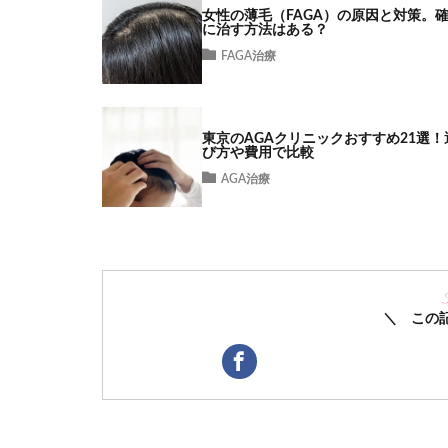
女性の薄毛（FAGA）の原因と対策。
に治す方法はある？
FAGA治療
東京のAGAクリニックおすすめ21選！
び方や費用で比較
AGA治療
＼ この