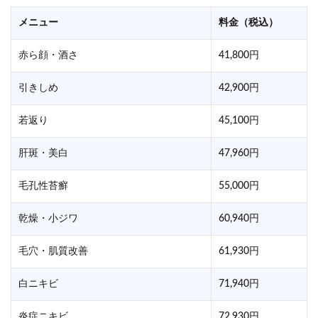
メニュー
料金（税込）
赤ら顔・酒さ
41,800円
引きしめ
42,900円
若返り
45,100円
肝斑・美白
47,960円
毛孔性苔癬
55,000円
乾燥・小ジワ
60,940円
毛穴・肌質改善
61,930円
白ニキビ
71,940円
炎症ニキビ
72,930円