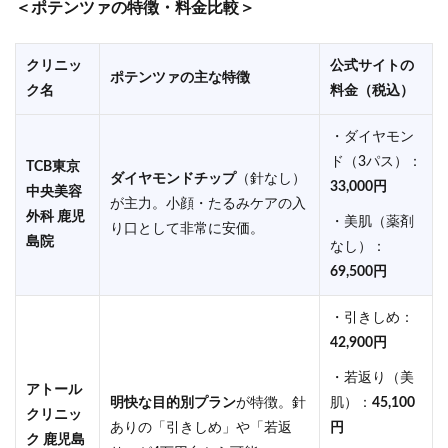
＜ポテンツァの特徴・料金比較＞
クリニッ
公式サイトの
ポテンツァの主な特徴
ク名
料金（税込）
・ダイヤモン
ド（3パス）：
TCB東京
ダイヤモンドチップ
（針なし）
33,000円
中央美容
が主力。小顔・たるみケアの入
外科 鹿児
・美肌（薬剤
り口として非常に安価。
島院
なし）：
69,500円
・引きしめ：
42,900円
・若返り（美
アトール
明快な目的別プラン
が特徴。針
肌）：
45,100
クリニッ
ありの「引きしめ」や「若返
円
ク 鹿児島