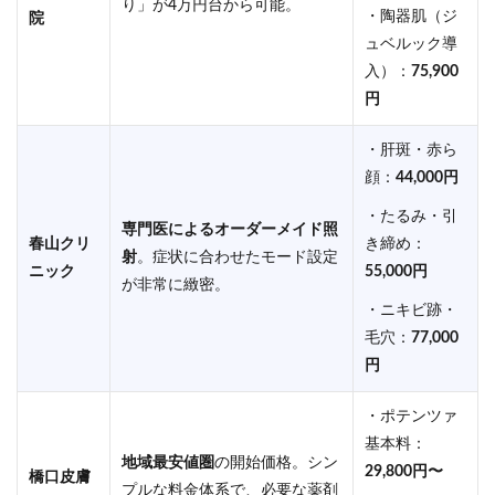
り」が4万円台から可能。
・陶器肌（ジ
院
ュベルック導
入）：
75,900
円
・肝斑・赤ら
顔：
44,000円
・たるみ・引
専門医によるオーダーメイド照
春山クリ
き締め：
射
。症状に合わせたモード設定
ニック
55,000円
が非常に緻密。
・ニキビ跡・
毛穴：
77,000
円
・ポテンツァ
基本料：
地域最安値圏
の開始価格。シン
29,800円〜
橋口皮膚
プルな料金体系で、必要な薬剤