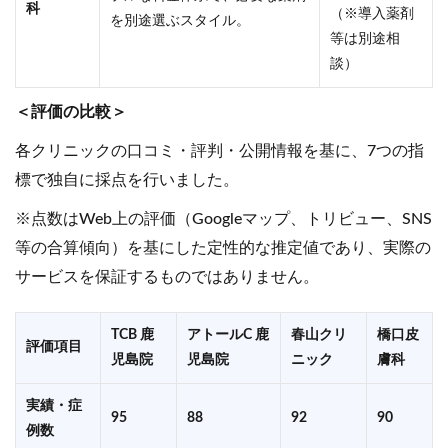
科
（※導入薬剤
を別途選ぶスタイル。
等は別途相
談）
＜評価の比較＞
各クリニックの口コミ・評判・公開情報を基に、7つの指
標で独自に採点を行いました。
※点数はWeb上の評価（Googleマップ、トリビュー、SNS
等の合算傾向）を基にした定性的な推定値であり、実際の
サービスを保証するものではありません。
TCB 鹿
アトールC 鹿
春山クリ
橋口皮
評価項目
児島院
児島院
ニック
膚科
実績・症
95
88
92
90
例数