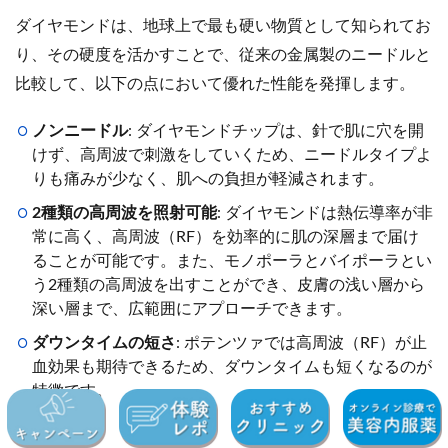
ダイヤモンドは、地球上で最も硬い物質として知られてお
り、その硬度を活かすことで、従来の金属製のニードルと
比較して、以下の点において優れた性能を発揮します。
ノンニードル
: ダイヤモンドチップは、針で肌に穴を開
けず、高周波で刺激をしていくため、ニードルタイプよ
りも痛みが少なく、肌への負担が軽減されます。
2種類の高周波を照射可能
: ダイヤモンドは熱伝導率が非
常に高く、高周波（RF）を効率的に肌の深層まで届け
ることが可能です。また、モノポーラとバイポーラとい
う2種類の高周波を出すことができ、皮膚の浅い層から
深い層まで、広範囲にアプローチできます。
ダウンタイムの短さ
: ポテンツァでは高周波（RF）が止
血効果も期待できるため、ダウンタイムも短くなるのが
特徴です。