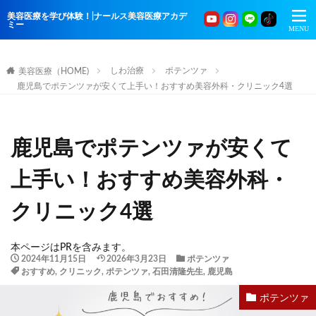
美容医療を学び体験！|ナールス美容医療アカデ
ミー
しわ治療
ポテンツァ
美容医療（HOME)
鹿児島でポテンツァが安くて上手い！おすすめ美容外科・クリニック4選
鹿児島でポテンツァが安くて
上手い！おすすめ美容外科・
クリニック4選
本ページはPRを含みます。
2024年11月15日
2026年3月23日
ポテンツァ
おすすめ
,
クリニック
,
ポテンツァ
,
石田清隆先生
,
鹿児島
ポテンツァ