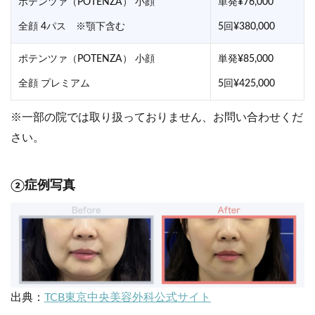
ポテンツァ（POTENZA） 小顔
単発¥76,000
全顔 4パス ※顎下含む
5回¥380,000
ポテンツァ（POTENZA） 小顔
単発¥85,000
全顔 プレミアム
5回¥425,000
※一部の院では取り扱っておりません、お問い合わせくだ
さい。
②症例写真
出典：
TCB東京中央美容外科公式サイト