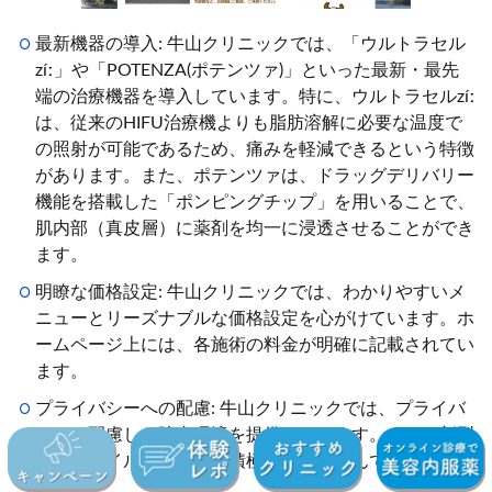
最新機器の導入: 牛山クリニックでは、「ウルトラセル
zíː」や「POTENZA(ポテンツァ)」といった最新・最先
端の治療機器を導入しています。特に、ウルトラセルzíː
は、従来のHIFU治療機よりも脂肪溶解に必要な温度で
の照射が可能であるため、痛みを軽減できるという特徴
があります。また、ポテンツァは、ドラッグデリバリー
機能を搭載した「ポンピングチップ」を用いることで、
肌内部（真皮層）に薬剤を均一に浸透させることができ
ます。
明瞭な価格設定: 牛山クリニックでは、わかりやすいメ
ニューとリーズナブルな価格設定を心がけています。ホ
ームページ上には、各施術の料金が明確に記載されてい
ます。
プライバシーへの配慮: 牛山クリニックでは、プライバ
シーに配慮した院内環境を提供しています。また、新型
コロナウイルス対策にも積極的に取り組んでいます。