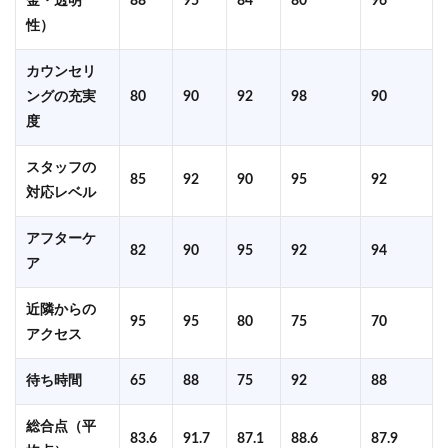
金・透明
88
95
84
80
96
性）
カウンセリ
ングの充実
80
90
92
98
90
度
スタッフの
85
92
90
95
92
対応レベル
アフターケ
82
90
95
92
94
ア
近隣からの
95
95
80
75
70
アクセス
待ち時間
65
88
75
92
88
総合点（平
83.6
91.7
87.1
88.6
87.9