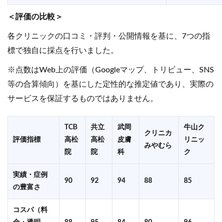
＜評価の比較＞
各クリニックの口コミ・評判・公開情報を基に、7つの指
標で独自に採点を行いました。
※点数はWeb上の評価（Googleマップ、トリビュー、SNS
等の合算傾向）を基にした定性的な推定値であり、実際の
サービスを保証するものではありません。
TCB
共立
武岡
牛山ク
クリニカ
評価指標
高松
高松
皮膚
リニッ
みやむら
院
院
科
ク
実績・症例
90
92
94
88
85
の豊富さ
コスパ（料