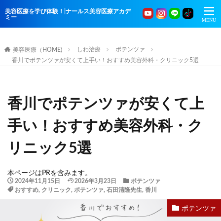
美容医療を学び体験！|ナールス美容医療アカデ
ミー
しわ治療
ポテンツァ
美容医療（HOME)
香川でポテンツァが安くて上手い！おすすめ美容外科・クリニック5選
香川でポテンツァが安くて上
手い！おすすめ美容外科・ク
リニック5選
本ページはPRを含みます。
2024年11月15日
2026年3月23日
ポテンツァ
おすすめ
,
クリニック
,
ポテンツァ
,
石田清隆先生
,
香川
ポテンツァ